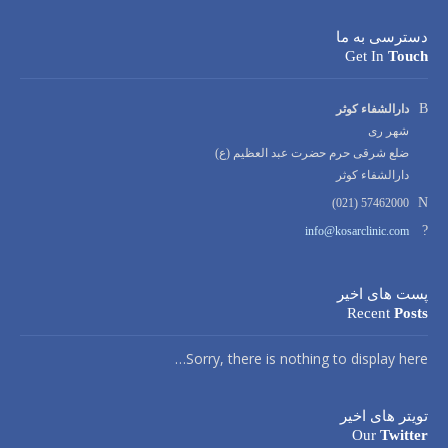
دسترسی به ما
Get In
Touch
Address:
دارالشفاء کوثر
شهر ری
ضلع شرقی حرم حضرت عبد العظیم (ع)
دارالشفاء کوثر
Phone
57462000 (021)
number:
Email
info@kosarclinic.com
address:
پست های اخیر
Recent
Posts
Sorry, there is nothing to display here…
تویتر های اخیر
Our
Twitter