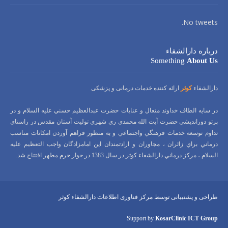
No tweets.
درباره دارالشفاء
Something
About Us
دارالشفاء
کوثر
ارائه کننده خدمات درمانی و پزشکی
در سايه الطاف خداوند متعال و عنايات حضرت عبدالعظيم حسني عليه السلام و در
پرتو دورانديشي حضرت آيت الله محمدي ري شهري توليت آستان مقدس در راستاي
تداوم توسعه خدمات فرهنگي واجتماعي و به منظور فراهم آوردن امكانات مناسب
درماني براي زائران ، مجاوران و ارادتمندان اين امامزادگان واجب التعظيم عليه
السلام ، مركز درماني دارالشفاء كوثر در سال 1383 در جوار حرم مطهر افتتاح شد.
طراحی و پشتیبانی توسط مرکز فناوری اطلاعات دارالشفاء کوثر
Support by
KosarClinic ICT Group