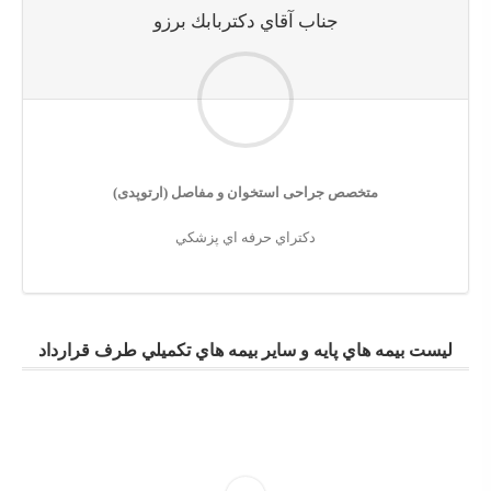
جناب آقاي دكتربابك برزو
متخصص جراحی استخوان و مفاصل (ارتوپدی)
دكتراي حرفه اي پزشكي
ليست بيمه هاي پايه و ساير بيمه هاي تكميلي طرف قرارداد