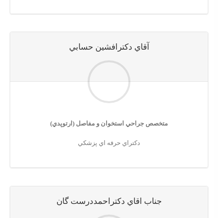
آقاي دكترافشين حسابي
متخصص جراحي استخوان و مفاصل (ارتوپدي)
دكتراي حرفه اي پزشكي
جناب اقاي دكتراحمددرست گان