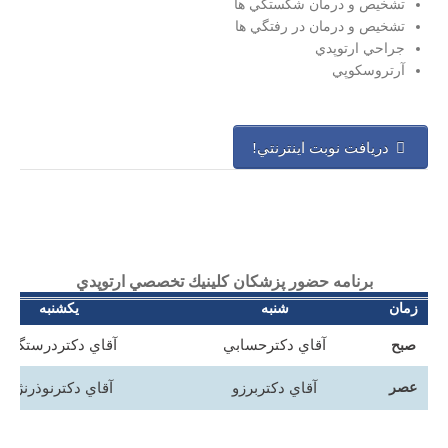
تشخيص و درمان شكستگي ها
تشخيص و درمان در رفتگي ها
جراحي ارتوپدي
آرتروسكوپي
دريافت نوبت اينترنتي!
برنامه حضور پزشكان كلينيك تخصصي ارتوپدي
زمان
شنبه
يكشنبه
آقاي دكترحسابي
آقاي دكتردرستگان
صبح
عصر
آقاي دكتربرزو
آقاي دكترنوذرنژاد