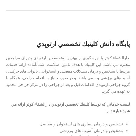
پايگاه دانش كلينيك تخصصي ارتوپدي
دارالشفاء كوثر با بهره گيري از بهترين متخصصين ارتوپدي پذيراي مراجعين
محترم مي باشد. اين كلينيك با هدف تامين سلامت شما،‌آماده ارائه خدمات
مرتبط با تشخيص و درمان مشکلات مفصلی و استخوانی، ناتوانی‌های حرکتی ،
آسیب‌های ورزشی و .. مي باشد. و در صورت نیاز به اقدام جراحی، ‌همگام با
گروه جراحی ارتوپدي اقدامات قبل و بعد از جراحی را در مركز جراحي محدود
به عهده مي گيرد.
ليست خدماتي كه توسط كلينيك تخصصي ارتوپدي دارالشفاء كوثر ارائه مي
شود عبارتند از :
تشخيص و درمان بيماري هاي استخوان و مفاصل
تشخيص و درمان آسيب هاي ورزشي