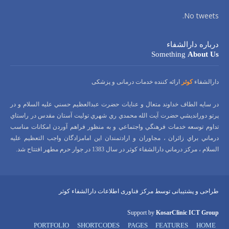
No tweets.
درباره دارالشفاء
Something
About Us
دارالشفاء
کوثر
ارائه کننده خدمات درمانی و پزشکی
در سايه الطاف خداوند متعال و عنايات حضرت عبدالعظيم حسني عليه السلام و در
پرتو دورانديشي حضرت آيت الله محمدي ري شهري توليت آستان مقدس در راستاي
تداوم توسعه خدمات فرهنگي واجتماعي و به منظور فراهم آوردن امكانات مناسب
درماني براي زائران ، مجاوران و ارادتمندان اين امامزادگان واجب التعظيم عليه
السلام ، مركز درماني دارالشفاء كوثر در سال 1383 در جوار حرم مطهر افتتاح شد.
طراحی و پشتیبانی توسط مرکز فناوری اطلاعات دارالشفاء کوثر
Support by
KosarClinic ICT Group
PORTFOLIO
SHORTCODES
PAGES
FEATURES
HOME