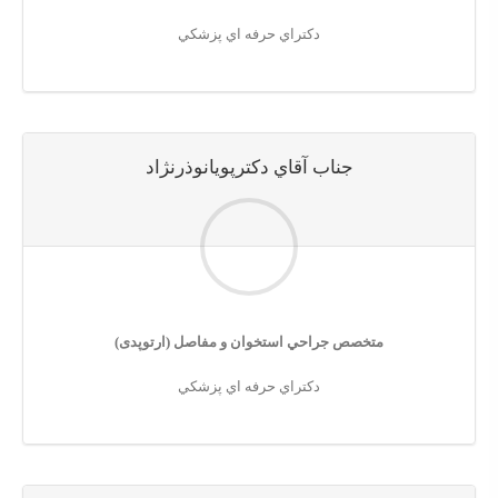
دكتراي حرفه اي پزشكي
جناب آقاي دكترپويانوذرنژاد
متخصص جراحي استخوان و مفاصل (ارتوپدی)
دكتراي حرفه اي پزشكي