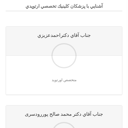
آشنايي با پزشكان كلينيك تخصصي ارتوپدي
جناب آقاي دكتراحمدعزيزي
متخصص اورتوپد
جناب آقاي دكتر محمد صالح پوررودسری