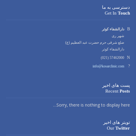
دسترسی به ما
Get In
Touch
Address:
دارالشفاء کوثر
شهر ری
ضلع شرقی حرم حضرت عبد العظیم (ع)
دارالشفاء کوثر
Phone
57462000 (021)
number:
Email
info@kosarclinic.com
address:
پست های اخیر
Recent
Posts
Sorry, there is nothing to display here…
تویتر های اخیر
Our
Twitter